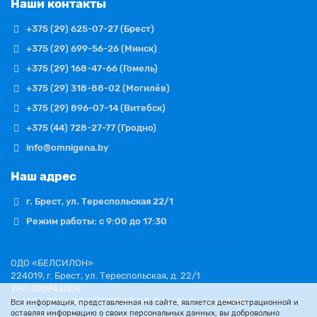
Наши контакты
+375 (29) 625-07-27 (Брест)
+375 (29) 699-56-26 (Минск)
+375 (29) 168-47-66 (Гомель)
+375 (29) 318-88-02 (Могилёв)
+375 (29) 896-07-14 (Витебск)
+375 (44) 728-27-77 (Гродно)
info@omnigena.by
Наш адрес
г. Брест, ул. Тереспольская 22/1
Режим работы: с 9:00 до 17:30
ОДО «БЕЛСИЛОН»
224019, г. Брест, ул. Тереспольская, д. 22/1
УНП 100942006
© 2006-2026 ОДО "БЕЛСИЛОН". Все права защищены.
Вся информация, представленная на сайте, является демонстрационной и
оставляя информацию о своих персональных данных, вы добровольно