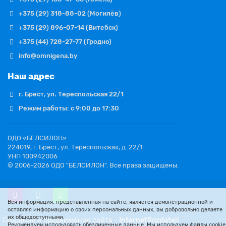
+375 (29) 318-88-02 (Могилёв)
+375 (29) 896-07-14 (Витебск)
+375 (44) 728-27-77 (Гродно)
info@omnigena.by
Наш адрес
г. Брест, ул. Тереспольская 22/1
Режим работы: с 9:00 до 17:30
ОДО «БЕЛСИЛОН»
224019, г. Брест, ул. Тереспольская, д. 22/1
УНП 100942006
© 2006-2026 ОДО "БЕЛСИЛОН". Все права защищены.
Вся информация, представленная на сайте, является демонстрационной и
оставляя информацию о своих персональных данных, вы добровольно делаете
их общедоступными.
Создание и продвижение сайта -
Internet
Sozdateli
Рекомендуем использовать обезличенные данные. Мы используем файлы cookie