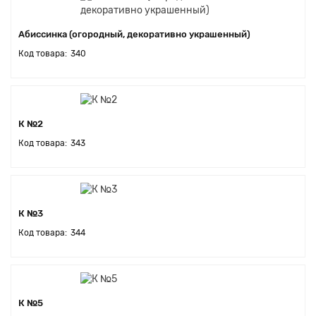
Абиссинка (огородный, декоративно украшенный)
340
К №2
343
К №3
344
К №5