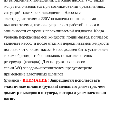
из затопленных помещений. Бытовые насосы
WQ
также
могут использоваться при возникновении чрезвычайных
ситуаций, таких, как наводнения. Насосы с
электродвигателями 220
V
оснащены поплавковыми
выключателями, которые управляют работой насоса в
зависимости от уровня перекачиваемой жидкости. Когда
уровень перекачиваемой жидкости поднимается, поплавок
включает насос, а после откачки перекачиваемой жидкости
поплавок отключает насос. Насос должен быть установлен
таким образом, чтобы поплавок не касался стенок
резервуара (колодца). Для погружных насосов
серии
WQ
заводом-изготовителем предусмотрено
применение эластичных шлангов
(рукавов).
ВНИМАНИЕ!
Запрещается использовать
эластичные шланги (рукава) меньшего диаметра, чем
диаметр выходного штуцера, которым укомплектован
насос.