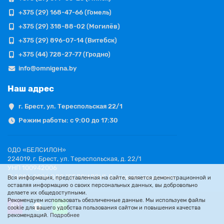
+375 (29) 168-47-66 (Гомель)
+375 (29) 318-88-02 (Могилёв)
+375 (29) 896-07-14 (Витебск)
+375 (44) 728-27-77 (Гродно)
info@omnigena.by
Наш адрес
г. Брест, ул. Тереспольская 22/1
Режим работы: с 9:00 до 17:30
ОДО «БЕЛСИЛОН»
224019, г. Брест, ул. Тереспольская, д. 22/1
УНП 100942006
© 2006-2026 ОДО "БЕЛСИЛОН". Все права защищены.
Вся информация, представленная на сайте, является демонстрационной и
оставляя информацию о своих персональных данных, вы добровольно
делаете их общедоступными.
Рекомендуем использовать обезличенные данные. Мы используем файлы
cookie для вашего удобства пользования сайтом и повышения качества
рекомендаций.
Подробнее